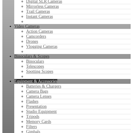
Digital SLR Cameras
Mirrorless Cameras
Trail Cameras
Instant Cameras
Video Cameras
Action Cameras
Camcorders
Drones
Vlogging Cameras
Binoculars & Scopes
Binoculars
Telescopes
Spotting Scopes
Equipment & Accessories
Batteries & Chargers
Camera Bags
Camera Lenses
Flashes
Presentation
Studio Equipment
Tripods
Memory Cards
Filters
Gimbals