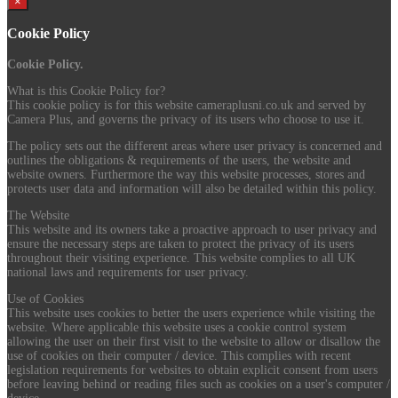
×
Cookie Policy
Cookie Policy.
What is this Cookie Policy for?
This cookie policy is for this website cameraplusni.co.uk and served by
Camera Plus, and governs the privacy of its users who choose to use it.
The policy sets out the different areas where user privacy is concerned and
outlines the obligations & requirements of the users, the website and
website owners. Furthermore the way this website processes, stores and
protects user data and information will also be detailed within this policy.
The Website
This website and its owners take a proactive approach to user privacy and
ensure the necessary steps are taken to protect the privacy of its users
throughout their visiting experience. This website complies to all UK
national laws and requirements for user privacy.
Use of Cookies
This website uses cookies to better the users experience while visiting the
website. Where applicable this website uses a cookie control system
allowing the user on their first visit to the website to allow or disallow the
use of cookies on their computer / device. This complies with recent
legislation requirements for websites to obtain explicit consent from users
before leaving behind or reading files such as cookies on a user's computer /