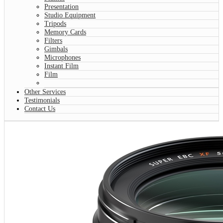
Presentation
Studio Equipment
Tripods
Memory Cards
Filters
Gimbals
Microphones
Instant Film
Film
Other Services
Testimonials
Contact Us