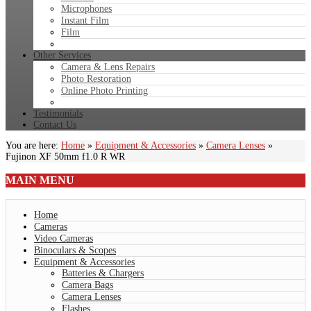
Microphones
Instant Film
Film
Other Services
Camera & Lens Repairs
Photo Restoration
Online Photo Printing
Testimonials
Contact Us
You are here:
Home
»
Equipment & Accessories
»
Camera Lenses
»
Fujinon XF 50mm f1.0 R WR
MAIN
MENU
Home
Cameras
Video Cameras
Binoculars & Scopes
Equipment & Accessories
Batteries & Chargers
Camera Bags
Camera Lenses
Flashes