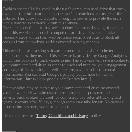
device.
Cookies are small files saved to the user's computers hard drive that track,
save and store information about the user's interactions and usage of the
website. This allows the website, through its server to provide the users
with a tailored experience within this website.
Users are advised that if they wish to deny the use and saving of cookies
from this website on to their computers hard drive they should take
necessary steps within their web browsers security settings to block all
cookies from this website and its external serving vendors.
This website uses tracking software to monitor its visitors to better
understand how they use it. This software is provided by Google Analytics
which uses cookies to track visitor usage. The software will save a cookie to
your computers hard drive in order to track and monitor your engagement
and usage of the website, but will not store, save or collect personal
information. You can read Google's privacy policy here for further
information [ https://www.google.com/privacy.html ].
Other cookies may be stored to your computers hard drive by external
vendors when this website uses referral programs, sponsored links or
adverts. Such cookies are used for conversion and referral tracking and
typically expire after 30 days, though some may take longer. No personal
information is stored, saved or collected.
Please also see our "
Terms, Conditions and Privacy
" policy.