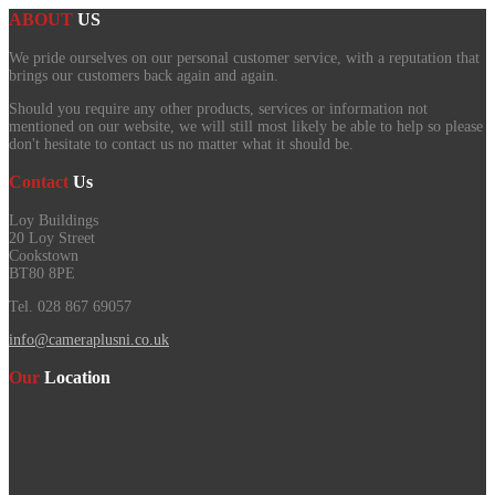
ABOUT
US
We pride ourselves on our personal customer service, with a reputation that
brings our customers back again and again.
Should you require any other products, services or information not
mentioned on our website, we will still most likely be able to help so please
don't hesitate to contact us no matter what it should be.
Contact
Us
Loy Buildings
20 Loy Street
Cookstown
BT80 8PE
Tel. 028 867 69057
info@cameraplusni.co.uk
Our
Location